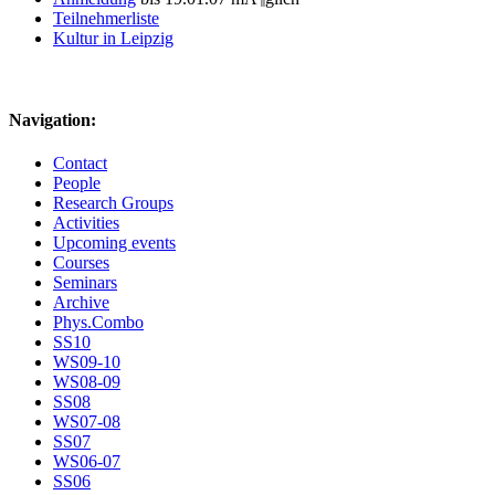
Teilnehmerliste
Kultur in Leipzig
Navigation:
Contact
People
Research Groups
Activities
Upcoming events
Courses
Seminars
Archive
Phys.Combo
SS10
WS09-10
WS08-09
SS08
WS07-08
SS07
WS06-07
SS06