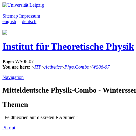
Sitemap
Impressum
english
|
deutsch
Institut für Theoretische Physik
Page:
WS06-07
You are here:
ITP
Activities
Phys.Combo
WS06-07
>
>
>
>
Navigation
Mitteldeutsche Physik-Combo - Winterssem
Themen
"Feldtheorien auf diskreten RÃ¤umen"
Skript