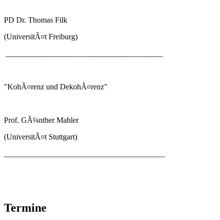
PD Dr. Thomas Filk
(UniversitÃ¤t Freiburg)
________________________________________
"KohÃ¤renz und DekohÃ¤renz"
Prof. GÃ¼nther Mahler
(UniversitÃ¤t Stuttgart)
_________________________________________
Termine