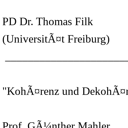
PD Dr. Thomas Filk
(UniversitÃ¤t Freiburg)
_____________________
"KohÃ¤renz und DekohÃ¤r
Prof. GÃ¼nther Mahler