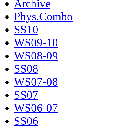
Archive
Phys.Combo
SS10
WS09-10
WS08-09
SS08
WS07-08
SS07
WS06-07
SS06