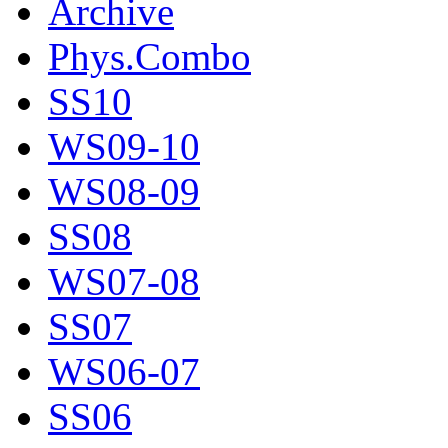
Archive
Phys.Combo
SS10
WS09-10
WS08-09
SS08
WS07-08
SS07
WS06-07
SS06