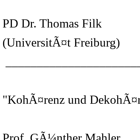
PD Dr. Thomas Filk
(UniversitÃ¤t Freiburg)
_____________________
"KohÃ¤renz und DekohÃ¤r
Prof. GÃ¼nther Mahler