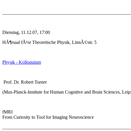
_______________________________________________________
Dienstag, 11.12.07, 17:00
HÃ¶rsaal fÃ¼r Theoretische Physik, LinnÃ©str. 5
Physik - Kolloquium
Prof. Dr. Robert Turner
(Max-Planck-Institute for Human Cognitive and Brain Sciences, Leip
fMRI
From Curiosity to Tool for Imaging Neuroscience
_______________________________________________________