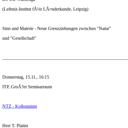
(Leibniz-Institut fÃ¼r LÃ¤nderkunde, Leipzig)
Sinn und Materie - Neue Grenzziehungen zwischen "Natur"
und "Gesellschaft"
_______________________________________________________
Donnerstag, 15.11., 16:15
ITP, GroÃ?er Seminarraum
NTZ - Kolloquium
Herr T. Platini