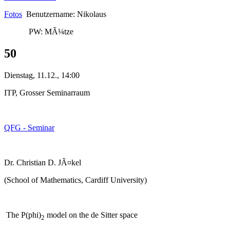
Fotos
Benutzername: Nikolaus
PW: MÃ¼tze
50
Dienstag, 11.12., 14:00
ITP, Grosser Seminarraum
QFG - Seminar
Dr. Christian D. JÃ¤kel
(School of Mathematics, Cardiff University)
The P(phi)
model on the de Sitter space
2