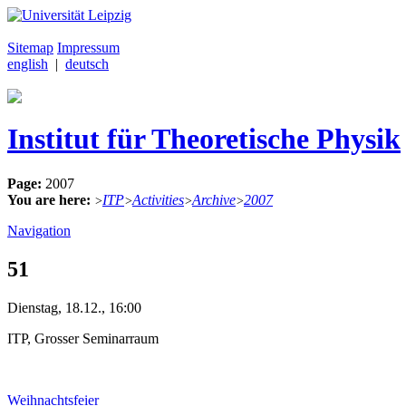
Sitemap
Impressum
english
|
deutsch
Institut für Theoretische Physik
Page:
2007
You are here:
ITP
Activities
Archive
2007
>
>
>
>
Navigation
51
Dienstag, 18.12., 16:00
ITP, Grosser Seminarraum
Weihnachtsfeier