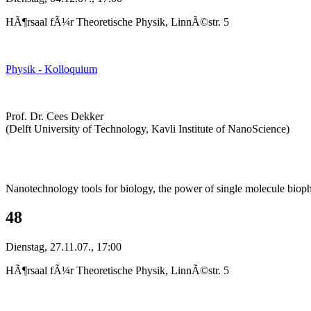
HÃ¶rsaal fÃ¼r Theoretische Physik, LinnÃ©str. 5
Physik - Kolloquium
Prof. Dr. Cees Dekker
(Delft University of Technology, Kavli Institute of NanoScience)
Nanotechnology tools for biology, the power of single molecule biop
48
Dienstag, 27.11.07., 17:00
HÃ¶rsaal fÃ¼r Theoretische Physik, LinnÃ©str. 5