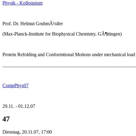
Physik - Kolloquium
Prof. Dr. Helmut GrubmÃ¼ller
(Max-Planck-Institute for Biophysical Chemistry, GÃ¶ttingen)
Protein Refolding and Conformtional Motions under mechanical load
_______________________________________________________
CompPhys07
29.11. - 01.12.07
47
Dienstag, 20.11.07, 17:00