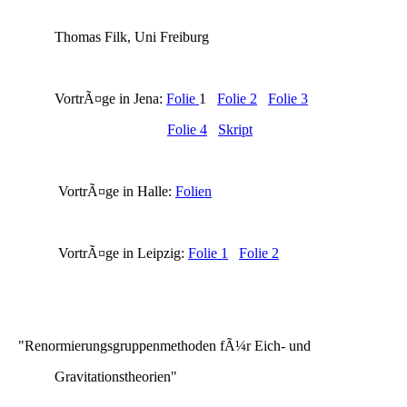
Thomas Filk, Uni Freiburg
VortrÃ¤ge in Jena:
Folie
1
Folie 2
Folie 3
Folie 4
Skript
VortrÃ¤ge in Halle:
Folien
VortrÃ¤ge in Leipzig:
Folie 1
Folie 2
"Renormierungsgruppenmethoden fÃ¼r Eich- und
Gravitationstheorien"