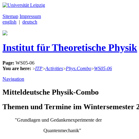
Sitemap
Impressum
english
|
deutsch
Institut für Theoretische Physik
Page:
WS05-06
You are here:
ITP
Activities
Phys.Combo
WS05-06
>
>
>
>
Navigation
Mitteldeutsche Physik-Combo
Themen und Termine im Wintersemester 2
"Grundlagen und Gedankenexperimente der
Quantenmechanik"