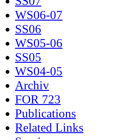
SS07
WS06-07
SS06
WS05-06
SS05
WS04-05
Archiv
FOR 723
Publications
Related Links