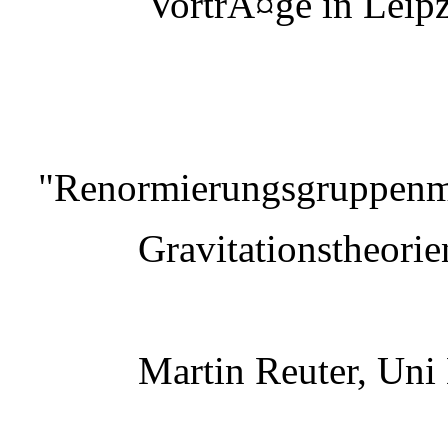
VortrÃ¤ge in Leipz
"Renormierungsgruppenme
Gravitationstheorie
Martin Reuter, Uni 