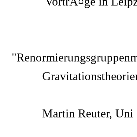
VortrÃ¤ge in Leipz
"Renormierungsgruppenme
Gravitationstheorie
Martin Reuter, Uni 