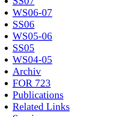
SS07
WS06-07
SS06
WS05-06
SS05
WS04-05
Archiv
FOR 723
Publications
Related Links