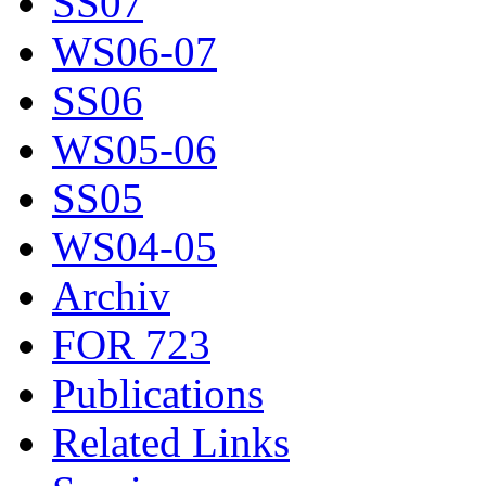
SS07
WS06-07
SS06
WS05-06
SS05
WS04-05
Archiv
FOR 723
Publications
Related Links