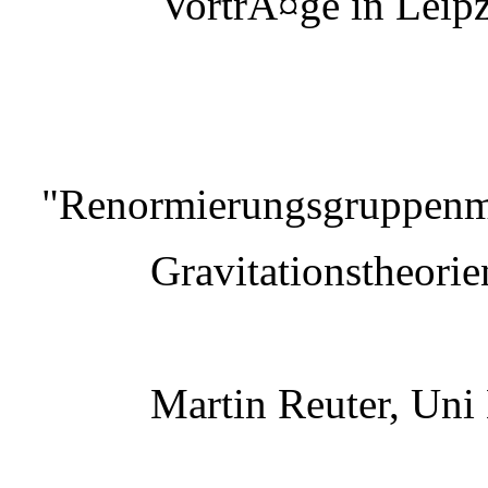
VortrÃ¤ge in Leipz
"Renormierungsgruppenme
Gravitationstheorie
Martin Reuter, Uni 