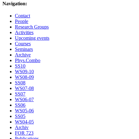
Navigation:
Contact
People
Research Groups
Activities
Upcoming events
Courses
Seminars
Archive
Phys.Combo
SS10
WS09-10
WS08-09
SS08
WS07-08
SS07
WS06-07
SS06
WS05-06
SS05
WS04-05
Archiv
FOR 723
Publications