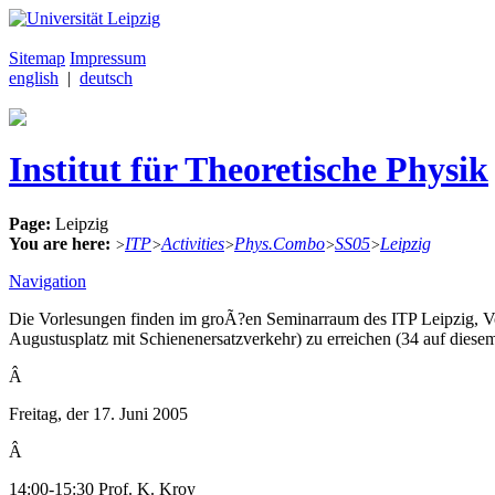
Sitemap
Impressum
english
|
deutsch
Institut für Theoretische Physik
Page:
Leipzig
You are here:
ITP
Activities
Phys.Combo
SS05
Leipzig
>
>
>
>
>
Navigation
Die Vorlesungen finden im groÃ?en Seminarraum des ITP Leipzig, Vor 
Augustusplatz mit Schienenersatzverkehr) zu erreichen (34 auf dies
Â
Freitag, der 17. Juni 2005
Â
14:00-15:30 Prof. K. Kroy