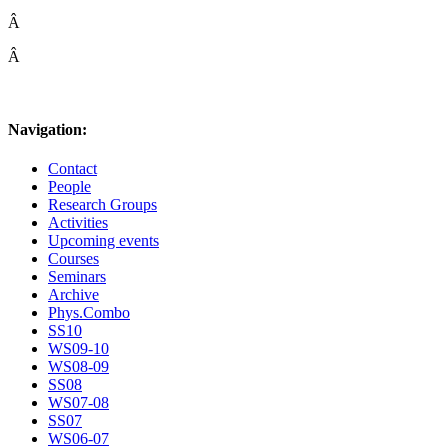
Â
Â
Navigation:
Contact
People
Research Groups
Activities
Upcoming events
Courses
Seminars
Archive
Phys.Combo
SS10
WS09-10
WS08-09
SS08
WS07-08
SS07
WS06-07