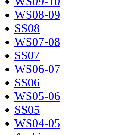
WS09-10
WS08-09
SS08
WS07-08
SS07
WS06-07
SS06
WS05-06
SS05
WS04-05