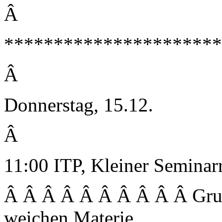
Â
**********************
Â
Donnerstag, 15.12.
Â
11:00 ITP, Kleiner Semina
Â Â Â Â Â Â Â Â Â Â Grup
weichen Materie