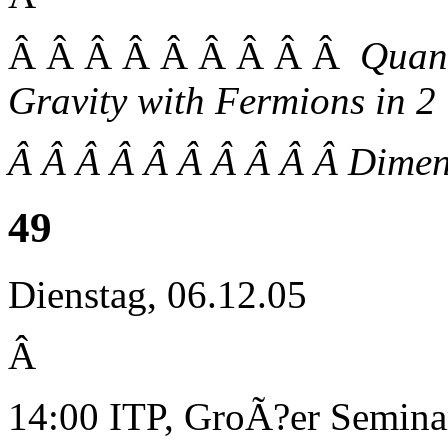
Â Â Â Â Â Â Â Â Â
Quant
Gravity with Fermions in 2
Â Â Â Â Â Â Â Â Â Â Dimens
49
Dienstag, 06.12.05
Â
14:00 ITP, GroÃ?er Semin