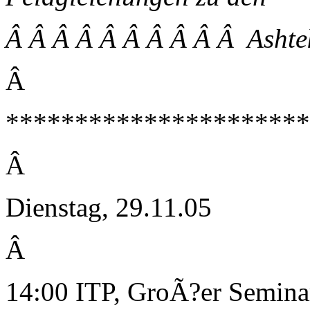
Â Â Â Â Â Â Â Â Â Â Ashte
Â
**********************
Â
Dienstag, 29.11.05
Â
14:00 ITP, GroÃ?er Semin