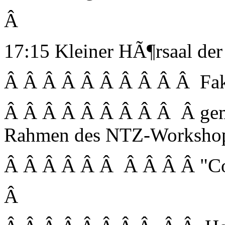
Â
17:15 Kleiner HÃ¶rsaal der
Â Â Â Â Â Â Â Â Â Â Fak
Â Â Â Â Â Â Â Â Â Â ge
Rahmen des NTZ-Worksho
Â Â Â Â Â Â Â Â Â Â "C
Â