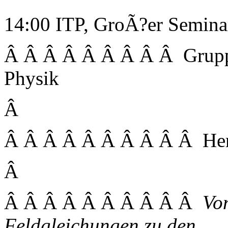
14:00 ITP, GroÃ?er Semin
Â Â Â Â Â Â Â Â Â Grupp
Physik
Â
Â Â Â Â Â Â Â Â Â Â Herr
Â
Â Â Â Â Â Â Â Â Â Â
Vo
Feldgleichungen zu den