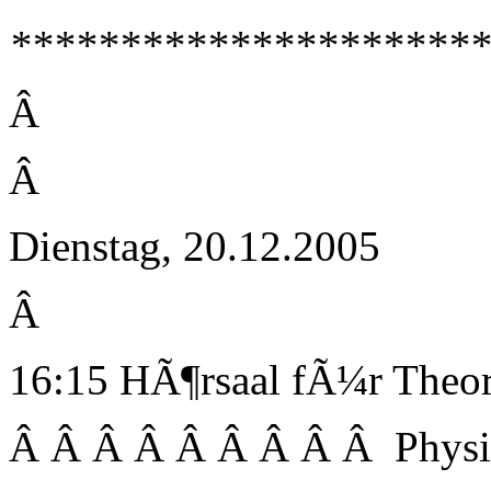
**********************
Â
Â
Dienstag, 20.12.2005
Â
16:15 HÃ¶rsaal fÃ¼r Theor
Â Â Â Â Â Â Â Â Â Physi