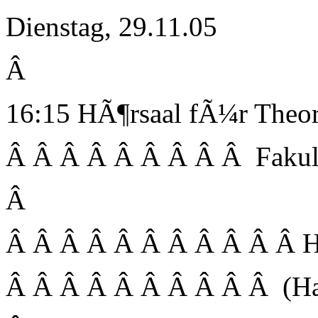
Dienstag, 29.11.05
Â
16:15 HÃ¶rsaal fÃ¼r Theor
Â Â Â Â Â Â Â Â Â Fakul
Â
Â Â Â Â Â Â Â Â Â Â Â Her
Â Â Â Â Â Â Â Â Â Â (Hahn