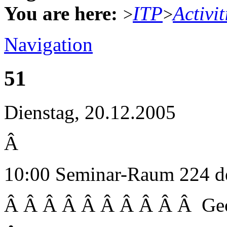
You are here:
ITP
Activit
>
>
Navigation
51
Dienstag, 20.12.2005
Â
10:00 Seminar-Raum 224 d
Â Â Â Â Â Â Â Â Â Â Geow