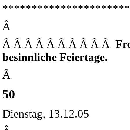
**********************
Â
Â Â Â Â Â Â Â Â Â Â
Fr
besinnliche Feiertage.
Â
50
Dienstag, 13.12.05