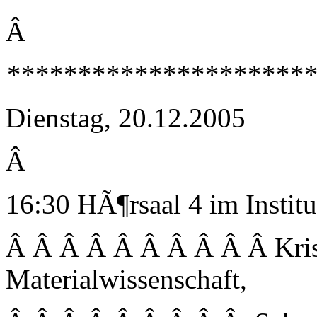
Â
**********************
Dienstag, 20.12.2005
Â
16:30 HÃ¶rsaal 4 im Instit
Â Â Â Â Â Â Â Â Â Â Kris
Materialwissenschaft,