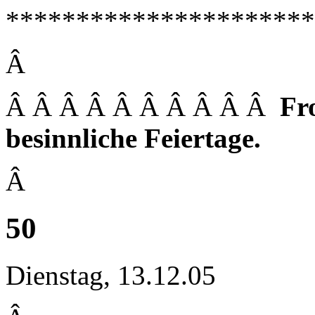
**********************
Â
Â Â Â Â Â Â Â Â Â Â
Fr
besinnliche Feiertage.
Â
50
Dienstag, 13.12.05