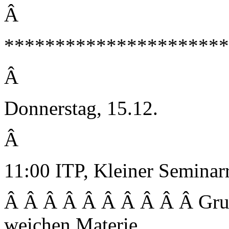
Â
**********************
Â
Donnerstag, 15.12.
Â
11:00 ITP, Kleiner Semina
Â Â Â Â Â Â Â Â Â Â Grup
weichen Materie