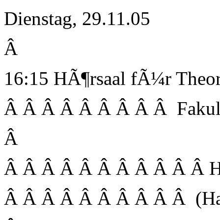
Dienstag, 29.11.05
Â
16:15 HÃ¶rsaal fÃ¼r Theor
Â Â Â Â Â Â Â Â Â Fakul
Â
Â Â Â Â Â Â Â Â Â Â Â Her
Â Â Â Â Â Â Â Â Â Â (Hahn