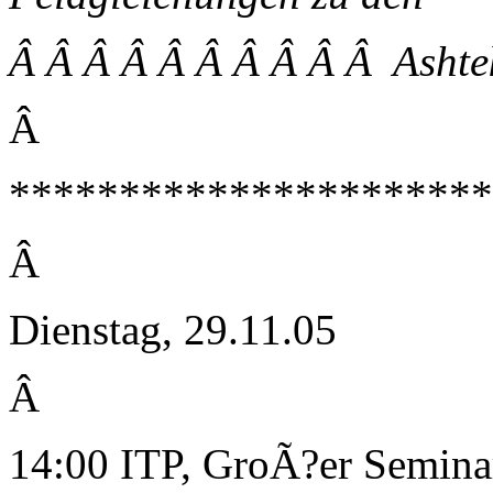
Â Â Â Â Â Â Â Â Â Â Ashte
Â
**********************
Â
Dienstag, 29.11.05
Â
14:00 ITP, GroÃ?er Semin