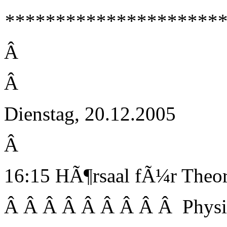
**********************
Â
Â
Dienstag, 20.12.2005
Â
16:15 HÃ¶rsaal fÃ¼r Theor
Â Â Â Â Â Â Â Â Â Physi