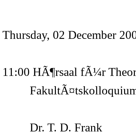
Thursday, 02 December 20
11:00 HÃ¶rsaal fÃ¼r Theor
FakultÃ¤tskolloquiu
Dr. T. D. Frank