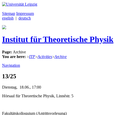
Sitemap
Impressum
english
|
deutsch
Institut für Theoretische Physik
Page:
Archive
You are here:
ITP
Activities
Archive
>
>
>
Navigation
13/25
Dienstag, 18.06., 17:00
Hörsaal für Theoretische Physik, Linnéstr. 5
Fakultätskolloquium (Antrittsvorlesung)